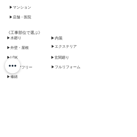
▶マンション
▶店舗・医院
《工事部位で選ぶ》
▶水廻り
▶内装
▶エクステリア
▶外壁・屋根
▶LDK
▶玄関廻り
▶フルリフォーム
▶バリアフリー
▶修繕
《中古リノベ》
《ペットリフォーム》
▶あんしんリフォームについて
▶アクセス