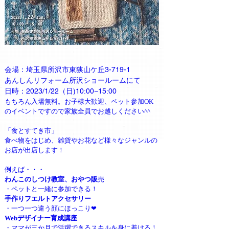
会場：埼玉県所沢市東狭山ケ丘3-719-1
あんしんリフォーム所沢ショールームにて
日時：2023/1/22（日)10:00~15:00
もちろん入場無料。お子様大歓迎、ペット参加OK
のイベントですので家族全員でお越しください^^
「食とすてき市」
食べ物をはじめ、雑貨やお花など様々なジャンルの
お店が出店します！
例えば・・・
わんこのしつけ教室、おやつ販
売
・ペットと一緒に参加できる！
手作りフエルトアクセサリー
・一つ一つ違う顔にほっこり❤
Webデザイナー育成講座
・ママが三か月で活躍できるスキルを身に着ける！