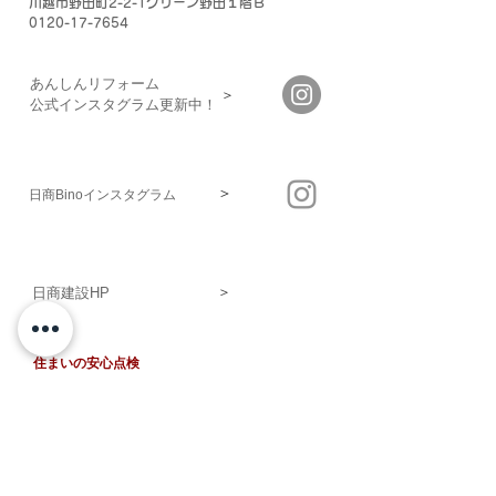
川越市野田町2-2-1グリーン野田１階Ｂ
0120-17-7654
あんしんリフォーム
＞
​公式インスタグラム更新中！
＞
日商Binoインスタグラム
＞
日商建設HP
住まいの安心点検
▶あんしんリフォームHOME
▶私たちの仕事
《建物種類で選ぶ》