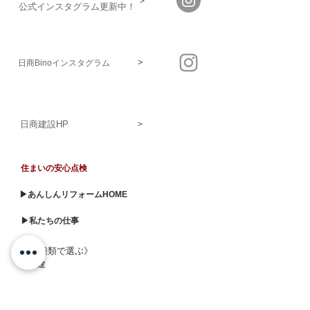
＞
​公式インスタグラム更新中！
＞
日商Binoインスタグラム
＞
日商建設HP
住まいの安心点検
▶あんしんリフォームHOME
▶私たちの仕事
《建物種類で選ぶ》
▶戸建
▶マンション
▶店舗・医院