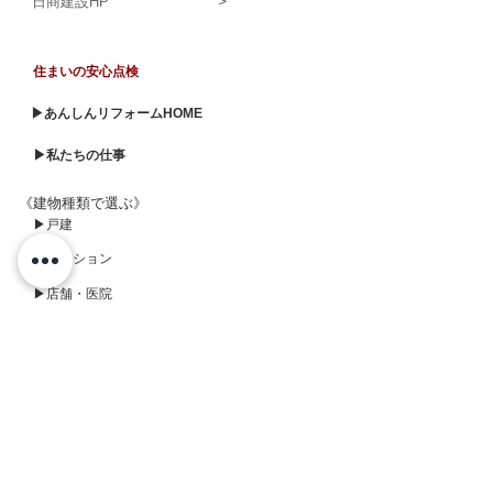
＞
日商建設HP
住まいの安心点検
▶あんしんリフォームHOME
▶私たちの仕事
《建物種類で選ぶ》
▶戸建
▶マンション
▶店舗・医院
《工事部位で選ぶ》
▶水廻り
▶内装
▶エクステリア
▶外壁・屋根
▶LDK
▶玄関廻り
▶フルリフォーム
▶バリアフリー