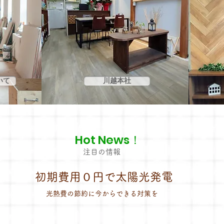
いて
川越本社
Hot News！
注目の情報
​初期費用０円で太陽光発電
光熱費の節約に今からできる対策を