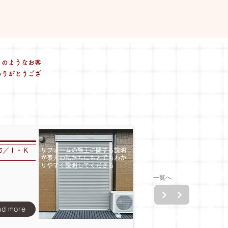
」のような
お客
​ありがとうござ
市／Ｉ・Ｋ
リフォームの施工に関する説明
が素人の私たちにもとてもわか
りやすく説明してくださる
一覧へ
ad more