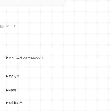
＞
建設HP
▶あんしんリフォームについて
▶アクセス
▶NEWS
▶お客様の声