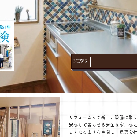
令和８年熊本地震による
NEWS
リフォームって新しい設備に取
​安心して暮らせる安全な家。
心
るくなるような
空間…。建築会