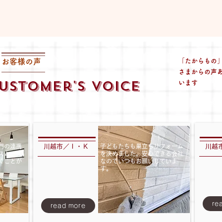
​お客様の声
「たからもの
さまからの声
ustomer's voice
います
門の連携
川越市／Ｉ・Ｋ
子どもたちも巣立ちリフォーム
川越
スムーズ
を決めました。安心できる会社
くことが
なのでいつもお願いしていま
す。
re
read more