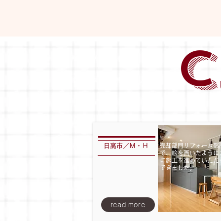
C
日高市／Ｍ・Ｈ
売却部門リフォーム部
で、絵を画いたように
に施工を進めていただ
できました。
read more