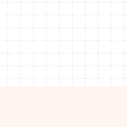
契約期間は
10年or15年で
選択可能に
なりました