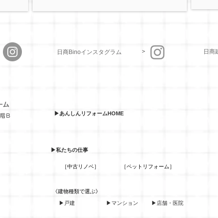
＞
＞
日商
日商Binoインスタグラム
ーム
▶あんしんリフォームHOME
１階Ｂ
▶私たちの仕事
［中古リノベ］
［ペットリフォーム］
​《建物種類で選ぶ》
▶戸建
▶マンション
▶店舗・医院