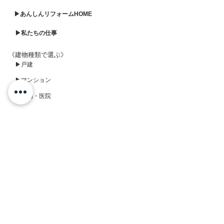
▶あんしんリフォームHOME
▶私たちの仕事
《建物種類で選ぶ》
▶戸建
▶マンション
▶店舗・医院
《工事部位で選ぶ》
▶水廻り
▶内装
▶エクステリア
▶外壁・屋根
▶LDK
▶玄関廻り
▶フルリフォーム
▶バリアフリー
▶修繕