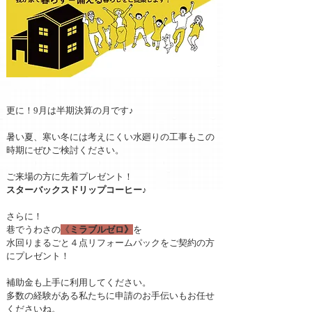
更に！9月は半期決算の月です♪
暑い夏、寒い冬には考えにくい水廻りの工事もこの
時期にぜひご検討ください。
ご来場の方に先着プレゼント！
スターバックスドリップコーヒー♪
さらに！
巷でうわさの
《
ミラブルゼロ》
を
水回りまるごと４点リフォームパックをご契約の方
にプレゼント！
補助金も上手に利用してください。
多数の経験がある私たちに申請のお手伝いもお任せ
くださいね。