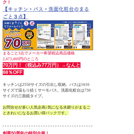
ク！
【キッチン・バス・洗面化粧台のまる
ごと３点】
まるごと3点でメーカー希望税込商品価格　
2,473,460円のところ
70万円！（税込み77万円）→なんと
68％OFF 
キッチンは2550サイズの引出し収納。バスは1616
サイズで温もり続くサーモバス。洗面化粧台は750
サイズの三面鏡タイプ。
お問合せが多い人気企画♪気になる水廻りがまるご
ときれいになるお買い得パックです。
創業50周年の特別企画！