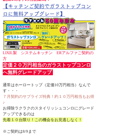
【キッチンご契約でガラストップコン
ロに無料アップグレード】
LIXIL製　システムキッチン　ERアルファご契約の
方
定価２０万円相当のガラストップコンロ
へ無料グレードアップ 
通常はホーロートップ（定価10万円相当）なんで
す・・・
７月契約のサプライズ特典！約１０万円相当もお得
♪
お掃除ラクラクのスタイリッシュコンロにグレード
アップできるのは
先着１０台限り！この機会をお見逃しなく！
※ご契約は8/9まで