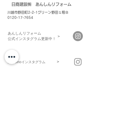
​日商建設㈱
あんしんリフォーム
川越市野田町2-2-1グリーン野田１階Ｂ
0120-17-7654
あんしんリフォーム
＞
​公式インスタグラム更新中！
＞
日商Binoインスタグラム
＞
日商建設HP
住まいの安心点検
▶あんしんリフォームHOME
▶私たちの仕事