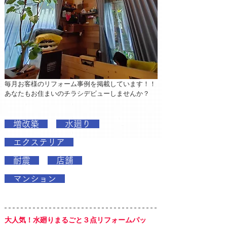
毎月お客様のリフォーム事例を掲載しています！！
あなたもお住まいのチラシデビューしませんか？
　増改築　
　水廻り　
　エクステリア　
　耐震　
　店舗　
　マンション　
大人気！水廻りまるごと３点リフォームパッ