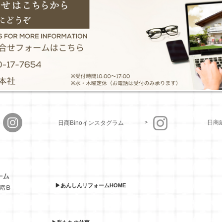
＞
＞
日商
日商Binoインスタグラム
ーム
▶あんしんリフォームHOME
１階Ｂ