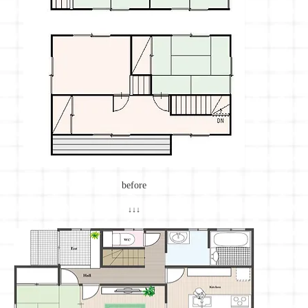
before
↓↓↓