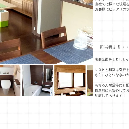
当社では様々な現場
お客様にピッタリの
担当者より・
南側全面をＬＤＫと
ＬＤＫと和室は引戸
さらにひとつなぎの
もちろん耐震等にも
構造的にも安心して
配慮してあります！