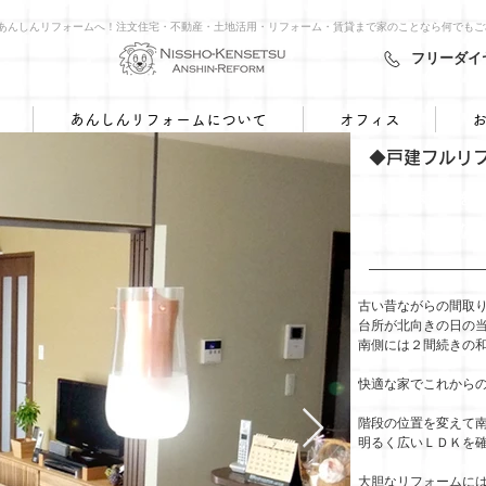
㈱あんしんリフォームへ！注文住宅・不動産・土地活用・リフォーム・賃貸まで家のことなら何でも
フリーダイヤル
あんしんリフォームについて
オフィス
◆戸建フルリ
古い日本家屋を
第２の人生のた
古い昔ながらの間取
台所が北向きの日の
南側には２間続きの
快適な家でこれから
階段の位置を変えて
明るく広いＬＤＫを
大胆なリフォームに