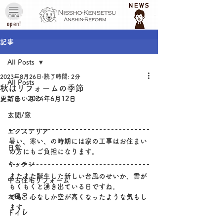
open!
記事
All Posts
2023年8月26日
読了時間: 2分
All Posts
秋はリフォームの季節
更新日：
ごあいさつ
2024年6月12日
玄関/窓
エクステリア
暑い、寒い、の時期には家の工事はお住まい
日常
の方にもご負担になります。
キッチン
またまた誕生した新しい台風のせいか、雲が
中古住宅リフォーム
もくもくと湧き出ている日ですね。
お風呂
でも、心なしか空が高くなったような気もし
ます。
トイレ