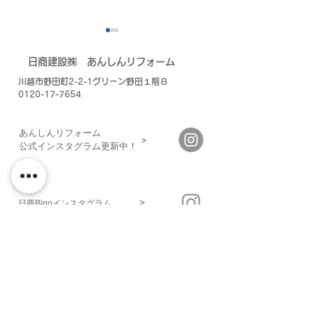
​日商建設㈱
あんしんリフォーム
川越市野田町2-2-1グリーン野田１階Ｂ
0120-17-7654
あんしんリフォーム
＞
​公式インスタグラム更新中！
また今度の冬を快適に迎
時代の流れにつ
えるために
てますか？
＞
日商Binoインスタグラム
＞
日商建設HP
住まいの安心点検